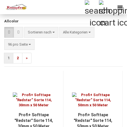
Allcolor
Sortieren nach
Sortieren nach
Alle Kategorien
pro Seite
96 pro Seite
1
2
»
Profi+ Softtape
Profi+ Softtape
"Redstar" Sorte 114,
"Redstar" Sorte 114,
30mm x 50 Meter
50mm x 50 Meter