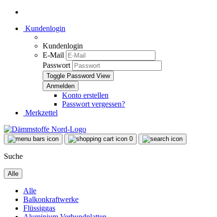
Kundenlogin
Kundenlogin
E-Mail
Passwort
Toggle Password View
Konto erstellen
Passwort vergessen?
Merkzettel
0
Suche
Alle
Alle
Balkonkraftwerke
Flüssiggas
Aluminium Verbundplatten