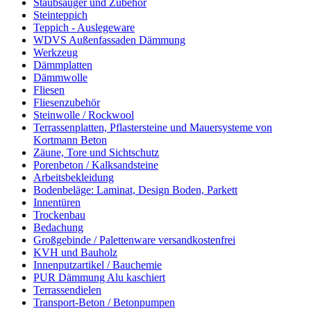
Staubsauger und Zubehör
Steinteppich
Teppich - Auslegeware
WDVS Außenfassaden Dämmung
Werkzeug
Dämmplatten
Dämmwolle
Fliesen
Fliesenzubehör
Steinwolle / Rockwool
Terrassenplatten, Pflastersteine und Mauersysteme von
Kortmann Beton
Zäune, Tore und Sichtschutz
Porenbeton / Kalksandsteine
Arbeitsbekleidung
Bodenbeläge: Laminat, Design Boden, Parkett
Innentüren
Trockenbau
Bedachung
Großgebinde / Palettenware versandkostenfrei
KVH und Bauholz
Innenputzartikel / Bauchemie
PUR Dämmung Alu kaschiert
Terrassendielen
Transport-Beton / Betonpumpen