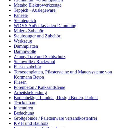
Metabo Elektrowerkzeuge
Teppich - Auslegeware
Paneele
Steinteppich
WDVS Außenfassaden Dämmung
Maler - Zubehör
Staubsauger und Zubehör
Werkzeug
Dämmplatten
Dämmwolle
Zäune, Tore und Sichtschutz
Steinwolle / Rockwool
Fliesenzubehör
Terrassenplatten, Pflastersteine und Mauersysteme von
Kortmann Beton
Fliesen
Porenbeton / Kalksandsteine
Arbeitsbekleidung
Bodenbeläge: Laminat, Design Boden, Parkett
Trockenbau
Innentüren
Bedachung
Großgebinde / Palettenware versandkostenfrei
KVH und Bauholz