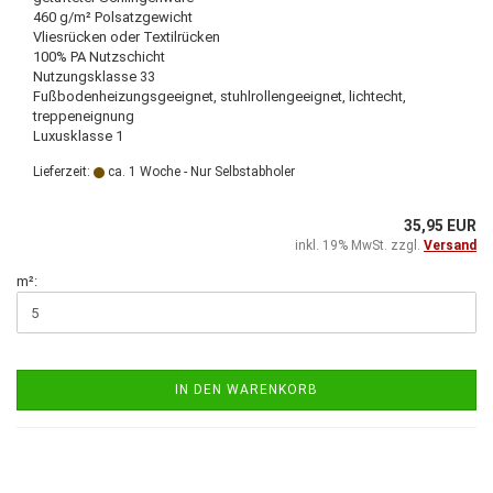
460 g/m² Polsatzgewicht
Vliesrücken oder Textilrücken
100% PA Nutzschicht
Nutzungsklasse 33
Fußbodenheizungsgeeignet, stuhlrollengeeignet, lichtecht,
treppeneignung
Luxusklasse 1
Lieferzeit:
ca. 1 Woche - Nur Selbstabholer
35,95 EUR
inkl. 19% MwSt. zzgl.
Versand
m²:
IN DEN WARENKORB