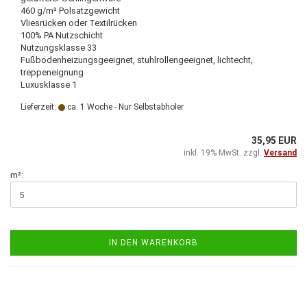
460 g/m² Polsatzgewicht
Vliesrücken oder Textilrücken
100% PA Nutzschicht
Nutzungsklasse 33
Fußbodenheizungsgeeignet, stuhlrollengeeignet, lichtecht,
treppeneignung
Luxusklasse 1
Lieferzeit:
ca. 1 Woche - Nur Selbstabholer
35,95 EUR
inkl. 19% MwSt. zzgl.
Versand
m²:
IN DEN WARENKORB