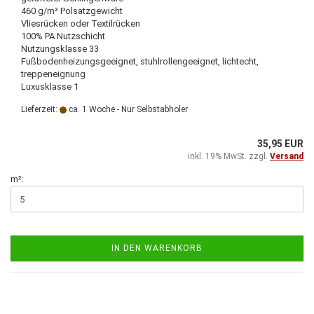
460 g/m² Polsatzgewicht
Vliesrücken oder Textilrücken
100% PA Nutzschicht
Nutzungsklasse 33
Fußbodenheizungsgeeignet, stuhlrollengeeignet, lichtecht,
treppeneignung
Luxusklasse 1
Lieferzeit:
ca. 1 Woche - Nur Selbstabholer
35,95 EUR
inkl. 19% MwSt. zzgl.
Versand
m²:
IN DEN WARENKORB