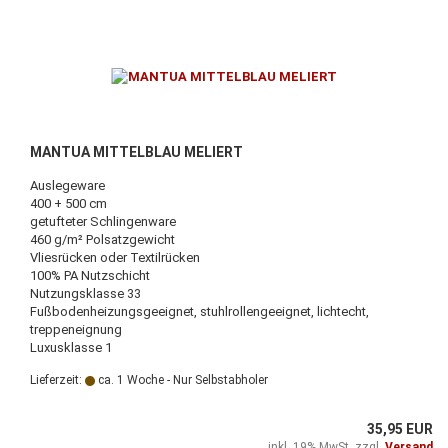
MANTUA MITTELBLAU MELIERT
Auslegeware
400 + 500 cm
getufteter Schlingenware
460 g/m² Polsatzgewicht
Vliesrücken oder Textilrücken
100% PA Nutzschicht
Nutzungsklasse 33
Fußbodenheizungsgeeignet, stuhlrollengeeignet, lichtecht,
treppeneignung
Luxusklasse 1
Lieferzeit:
ca. 1 Woche - Nur Selbstabholer
35,95 EUR
inkl. 19% MwSt. zzgl.
Versand