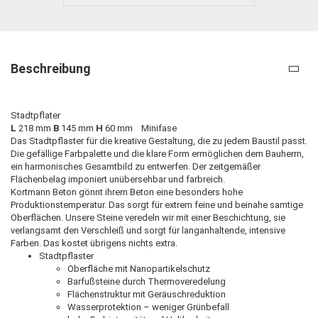
Beschreibung
Stadtpflater
L
218 mm
B
145 mm
H
60 mm Minifase
Das Stadtpflaster für die kreative Gestaltung, die zu jedem Baustil passt.
Die gefällige Farbpalette und die klare Form ermöglichen dem Bauherrn,
ein harmonisches Gesamtbild zu entwerfen. Der zeitgemäßer
Flächenbelag imponiert unübersehbar und farbreich.
Kortmann Beton gönnt ihrem Beton eine besonders hohe
Produktionstemperatur. Das sorgt für extrem feine und beinahe samtige
Oberflächen. Unsere Steine veredeln wir mit einer Beschichtung, sie
verlangsamt den Verschleiß und sorgt für langanhaltende, intensive
Farben. Das kostet übrigens nichts extra.
Stadtpflaster
Oberfläche mit Nanopartikelschutz
Barfußsteine durch Thermoveredelung
Flächenstruktur mit Geräuschreduktion
Wasserprotektion – weniger Grünbefall