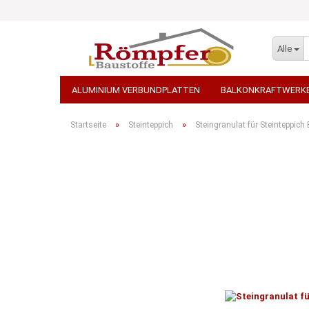
Alle
ALUMINIUM VERBUNDPLATTEN
BALKONKRAFTWERK
STEINTEPPICH
TEPPICH - AUSLEGEWARE
WDVS 
»
»
Startseite
Steinteppich
Steingranulat für Steinteppich
STEINWOLLE / ROCKWOOL
TERRASSENPLATTEN, PF
PORENBETON / KALKSANDSTEINE
ARBEITSBEKLEID
GROSSGEBINDE / PALETTENWARE VERSANDKOSTENFREI
TRANSPORT-BETON / BETONPUMPEN
ELEKTROWERKZ