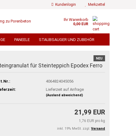
Kundenlogin
Merkzettel
Ihr Warenkorb
0,00 EUR
ail
UGE
PANEELE
STAUBSAUGER UND ZUBEHÖR
ÄMMWOLLE
FLIESEN
FLIESENZUBEHÖR
swort
NEU
 TORE UND SICHTSCHUTZ
teingranulat für Steinteppich Epodex Ferro
EN
TROCKENBAU
BEDACHUNG
t.Nr.:
4064824045056
ÄMMUNG ALU KASCHIERT
 erstellen
TERRASSENDIELEN
eferzeit:
Lieferzeit auf Anfrage
(Ausland abweichend)
ort vergessen?
% GROSSPOSTEN % VERSANDKOSTENFREI
21,99 EUR
1,76 EUR pro kg
inkl. 19% MwSt. zzgl.
Versand