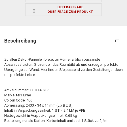
LIEFERANFRAGE
ODER FRAGE ZUM PRODUKT
Beschreibung
Zu allen Dekor-Paneelen bietet ter Hürne farblich passende
Abschlussleisten. Sie runden das Raumbild ab und erzeugen perfekte
Übergänge zur Wand. Hier finden Sie passend zu den Gestaltungs-Ideen
die perfekte Leiste.
Artikelnummer: 1101140206
Marke: ter Hürne
Colour Code: 406
Abmessung: 2400 x 34 x 14 mm (L x B x S)
Inhalt in Verpackungseinheit: 1 ST = 2.4 LM je VPE
Nettogewicht in Verpackungseinheit: 0.65 kg
Bestellung nur als Karton, Kartoninhalt umfasst 1 Stück zu 2,4m.