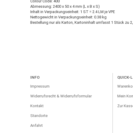
Colour Code: 400
Abmessung: 2400 x 50 x 4 mm (L x B x S)
Inhalt in Verpackungseinheit: 1 ST = 2.4 LM je VPE
Nettogewicht in Verpackungseinheit: 0.38 kg
Bestellung nur als Karton, Kartoninhalt umfasst 1 Stück zu 
INFO
QUICK-L
Impressum
Warenko
Widerrufsrecht & Widerrufsformular
Mein Kon
Kontakt
Zur Kass
Standorte
Anfahrt