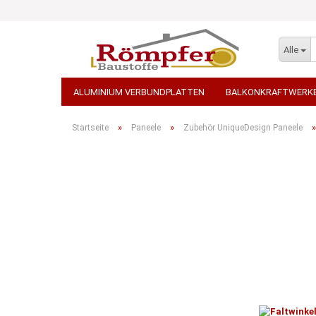
Alle
ALUMINIUM VERBUNDPLATTEN
BALKONKRAFTWERK
STEINTEPPICH
TEPPICH - AUSLEGEWARE
WDVS 
»
»
Startseite
Paneele
Zubehör UniqueDesign Paneele
STEINWOLLE / ROCKWOOL
TERRASSENPLATTEN, PF
PORENBETON / KALKSANDSTEINE
ARBEITSBEKLEID
GROSSGEBINDE / PALETTENWARE VERSANDKOSTENFREI
TRANSPORT-BETON / BETONPUMPEN
ELEKTROWERKZ