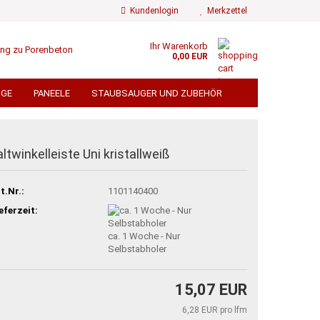
Kundenlogin
Merkzettel
Ihr Warenkorb
0,00 EUR
ail
UGE
PANEELE
STAUBSAUGER UND ZUBEHÖR
ÄMMWOLLE
FLIESEN
FLIESENZUBEHÖR
swort
 TORE UND SICHTSCHUTZ
altwinkelleiste Uni kristallweiß
EN
TROCKENBAU
BEDACHUNG
t.Nr.:
1101140400
ÄMMUNG ALU KASCHIERT
 erstellen
TERRASSENDIELEN
eferzeit:
ort vergessen?
ca. 1 Woche - Nur
% GROSSPOSTEN % VERSANDKOSTENFREI
Selbstabholer
15,07 EUR
6,28 EUR pro lfm