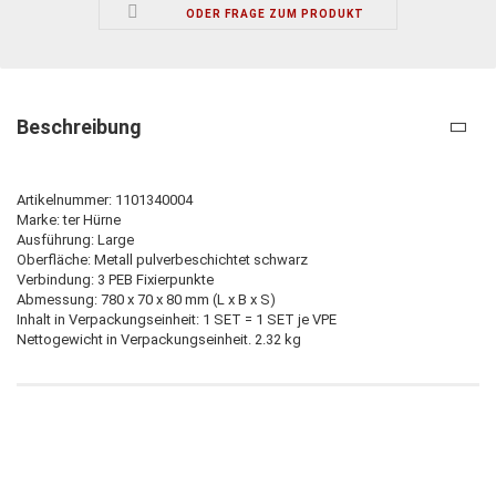
ODER FRAGE ZUM PRODUKT
Beschreibung
Artikelnummer: 1101340004
Marke: ter Hürne
Ausführung: Large
Oberfläche: Metall pulverbeschichtet schwarz
Verbindung: 3 PEB Fixierpunkte
Abmessung: 780 x 70 x 80 mm (L x B x S)
Inhalt in Verpackungseinheit: 1 SET = 1 SET je VPE
Nettogewicht in Verpackungseinheit. 2.32 kg