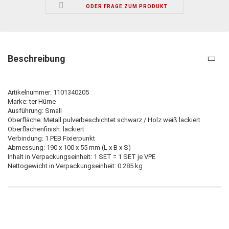
ODER FRAGE ZUM PRODUKT
Beschreibung
Artikelnummer: 1101340205
Marke: ter Hürne
Ausführung: Small
Oberfläche: Metall pulverbeschichtet schwarz / Holz weiß lackiert
Oberflächenfinish: lackiert
Verbindung: 1 PEB Fixierpunkt
Abmessung: 190 x 100 x 55 mm (L x B x S)
Inhalt in Verpackungseinheit: 1 SET = 1 SET je VPE
Nettogewicht in Verpackungseinheit: 0.285 kg