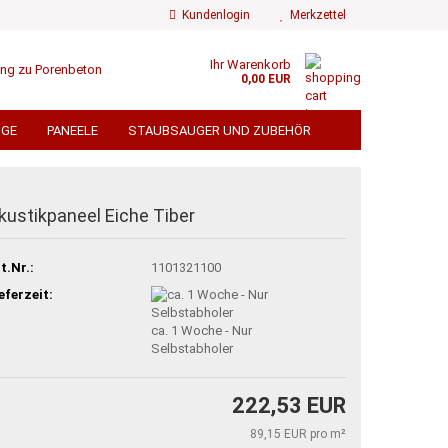
Kundenlogin
Merkzettel
Ihr Warenkorb
0,00 EUR
ail
UGE
PANEELE
STAUBSAUGER UND ZUBEHÖR
ÄMMWOLLE
FLIESEN
FLIESENZUBEHÖR
swort
 TORE UND SICHTSCHUTZ
kustikpaneel Eiche Tiber
EN
TROCKENBAU
BEDACHUNG
t.Nr.:
1101321100
ÄMMUNG ALU KASCHIERT
 erstellen
TERRASSENDIELEN
eferzeit:
ort vergessen?
ca. 1 Woche - Nur
% GROSSPOSTEN % VERSANDKOSTENFREI
Selbstabholer
222,53 EUR
89,15 EUR pro m²