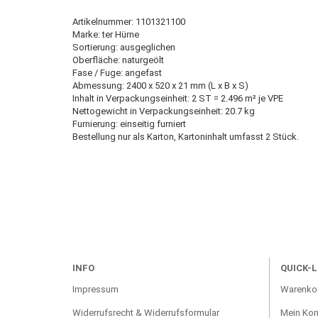
Artikelnummer: 1101321100
Marke: ter Hürne
Sortierung: ausgeglichen
Oberfläche: naturgeölt
Fase / Fuge: angefast
Abmessung: 2400 x 520 x 21 mm (L x B x S)
Inhalt in Verpackungseinheit: 2 ST = 2.496 m² je VPE
Nettogewicht in Verpackungseinheit: 20.7 kg
Furnierung: einseitig furniert
Bestellung nur als Karton, Kartoninhalt umfasst 2 Stück.
INFO
QUICK-L
Impressum
Warenko
Widerrufsrecht & Widerrufsformular
Mein Kon