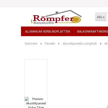
Alle
ALUMINIUM VERBUNDPLATTEN
BALKONKRAFTWERK
STEINTEPPICH
TEPPICH - AUSLEGEWARE
WDVS 
»
»
»
Startseite
Paneele
Akustikpaneele LivingWall
Ak
STEINWOLLE / ROCKWOOL
TERRASSENPLATTEN, PF
PORENBETON / KALKSANDSTEINE
ARBEITSBEKLEID
GROSSGEBINDE / PALETTENWARE VERSANDKOSTENFREI
TRANSPORT-BETON / BETONPUMPEN
ELEKTROWERKZ