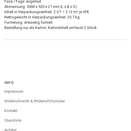
Fase / Fuge: angefast
Abmessung: 3000 x 520 x 21 mm (L x B x S)
Inhalt in Verpackungseinheit: 2 ST = 3.12 m² je VPE
Nettogewicht in Verpackungseinheit: 25.7 kg
Furnierung: dreiseitig furniert
Bestellung nur als Karton, Kartoninhalt umfasst 2 Stück.
INFO
Impressum
Widerrufsrecht & Widerrufsformular
Kontakt
Standorte
Anfahrt