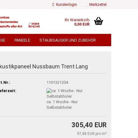
Kundenlogin
Merkzettel
Ihr Warenkorb
0,00 EUR
ail
UGE
PANEELE
STAUBSAUGER UND ZUBEHÖR
ÄMMWOLLE
FLIESEN
FLIESENZUBEHÖR
swort
 TORE UND SICHTSCHUTZ
kustikpaneel Nussbaum Trent Lang
EN
TROCKENBAU
BEDACHUNG
t.Nr.:
1101321204
ÄMMUNG ALU KASCHIERT
 erstellen
TERRASSENDIELEN
eferzeit:
ort vergessen?
ca. 1 Woche - Nur
% GROSSPOSTEN % VERSANDKOSTENFREI
Selbstabholer
305,40 EUR
97,88 EUR pro m²