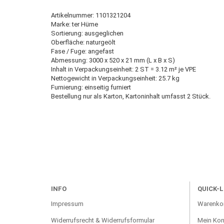
Artikelnummer: 1101321204
Marke: ter Hürne
Sortierung: ausgeglichen
Oberfläche: naturgeölt
Fase / Fuge: angefast
Abmessung: 3000 x 520 x 21 mm (L x B x S)
Inhalt in Verpackungseinheit: 2 ST = 3.12 m² je VPE
Nettogewicht in Verpackungseinheit: 25.7 kg
Furnierung: einseitig furniert
Bestellung nur als Karton, Kartoninhalt umfasst 2 Stück.
INFO
QUICK-L
Impressum
Warenko
Widerrufsrecht & Widerrufsformular
Mein Kon