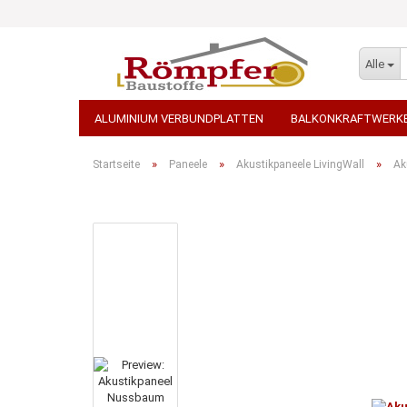
Alle
ALUMINIUM VERBUNDPLATTEN
BALKONKRAFTWERK
STEINTEPPICH
TEPPICH - AUSLEGEWARE
WDVS 
»
»
»
Startseite
Paneele
Akustikpaneele LivingWall
Ak
STEINWOLLE / ROCKWOOL
TERRASSENPLATTEN, PF
PORENBETON / KALKSANDSTEINE
ARBEITSBEKLEID
GROSSGEBINDE / PALETTENWARE VERSANDKOSTENFREI
TRANSPORT-BETON / BETONPUMPEN
ELEKTROWERKZ