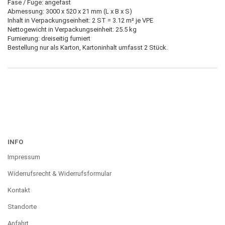
Fase / Fuge: angefast
Abmessung: 3000 x 520 x 21 mm (L x B x S)
Inhalt in Verpackungseinheit: 2 ST = 3.12 m² je VPE
Nettogewicht in Verpackungseinheit: 25.5 kg
Furnierung: dreiseitig furniert
Bestellung nur als Karton, Kartoninhalt umfasst 2 Stück.
INFO
Impressum
Widerrufsrecht & Widerrufsformular
Kontakt
Standorte
Anfahrt