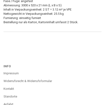
Fase / Fuge: angefast
Abmessung: 3000 x 520 x 21 mm (L x B x S)
Inhalt in Verpackungseinheit: 2 ST = 3.12 m² je VPE
Nettogewicht in Verpackungseinheit: 25.5 kg
Furnierung: einseitig furniert
Bestellung nur als Karton, Kartoninhalt umfasst 2 Stück.
INFO
Impressum
Widerrufsrecht & Widerrufsformular
Kontakt
Standorte
Anfahrt