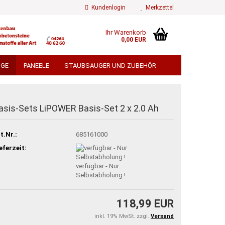
Kundenlogin
Merkzettel
Ihr Warenkorb
0,00 EUR
ail
UGE
PANEELE
STAUBSAUGER UND ZUBEHÖR
ÄMMWOLLE
FLIESEN
FLIESENZUBEHÖR
swort
 TORE UND SICHTSCHUTZ
asis-Sets LiPOWER Basis-Set 2 x 2.0 Ah
EN
TROCKENBAU
BEDACHUNG
t.Nr.:
685161000
ÄMMUNG ALU KASCHIERT
 erstellen
TERRASSENDIELEN
eferzeit:
ort vergessen?
verfügbar - Nur
% GROSSPOSTEN % VERSANDKOSTENFREI
Selbstabholung !
118,99 EUR
inkl. 19% MwSt. zzgl.
Versand