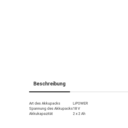
Beschreibung
Art des Akkupacks
LiPOWER
Spannung des Akkupacks
18 V
Akkukapazität
2 x 2 Ah