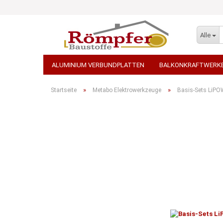
Alle
ALUMINIUM VERBUNDPLATTEN
BALKONKRAFTWERK
STEINTEPPICH
TEPPICH - AUSLEGEWARE
WDVS 
»
»
Startseite
Metabo Elektrowerkzeuge
Basis-Sets LiPO
STEINWOLLE / ROCKWOOL
TERRASSENPLATTEN, PF
PORENBETON / KALKSANDSTEINE
ARBEITSBEKLEID
GROSSGEBINDE / PALETTENWARE VERSANDKOSTENFREI
TRANSPORT-BETON / BETONPUMPEN
ELEKTROWERKZ