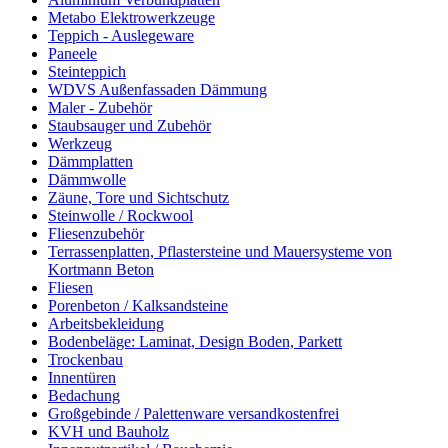
Metabo Elektrowerkzeuge
Teppich - Auslegeware
Paneele
Steinteppich
WDVS Außenfassaden Dämmung
Maler - Zubehör
Staubsauger und Zubehör
Werkzeug
Dämmplatten
Dämmwolle
Zäune, Tore und Sichtschutz
Steinwolle / Rockwool
Fliesenzubehör
Terrassenplatten, Pflastersteine und Mauersysteme von
Kortmann Beton
Fliesen
Porenbeton / Kalksandsteine
Arbeitsbekleidung
Bodenbeläge: Laminat, Design Boden, Parkett
Trockenbau
Innentüren
Bedachung
Großgebinde / Palettenware versandkostenfrei
KVH und Bauholz