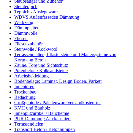
Staubsauger und Zubehör
Steinteppich
Teppich - Auslegeware
WDVS Außenfassaden Dämmung
Werkzeug
Dämmplatten
Dämmwolle
Fliesen
Fliesenzubehör
Steinwolle / Rockwool
Terrassenplatten, Pflastersteine und Mauersysteme von
Kortmann Beton
Zäune, Tore und Sichtschutz
Porenbeton / Kalksandsteine
Arbeitsbekleidung
Bodenbeläge: Laminat, Design Boden, Parkett
Innentüren
Trockenbau
Bedachung
Großgebinde / Palettenware versandkostenfrei
KVH und Bauholz
Innenputzartikel / Bauchemie
PUR Dämmung Alu kaschiert
Terrassendielen
Transport-Beton / Betonpumpen