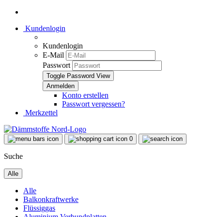
Kundenlogin
Kundenlogin
E-Mail
Passwort
Toggle Password View
Konto erstellen
Passwort vergessen?
Merkzettel
0
Suche
Alle
Alle
Balkonkraftwerke
Flüssiggas
Aluminium Verbundplatten