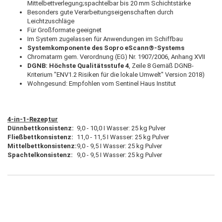
Mittelbettverlegung;spachtelbar bis 20 mm Schichtstärke
Besonders gute Verarbeitungseigenschaften durch
Leichtzuschläge
Für Großformate geeignet
Im System zugelassen für Anwendungen im Schiffbau
Systemkomponente des Sopro eScann®-Systems
Chromatarm gem. Verordnung (EG) Nr. 1907/2006, Anhang XVII
DGNB:
Höchste Qualitätsstufe 4
, Zeile 8 Gemäß DGNB-
Kriterium "ENV1.2 Risiken für die lokale Umwelt" Version 2018)
Wohngesund: Empfohlen vom Sentinel Haus Institut
4-in-1-Reze
p
tur
Dünnbettkonsistenz:
9,0 - 10,0 I Wasser: 25 kg Pulver
Fließbettkonsistenz:
11,0 - 11,5 I Wasser: 25 kg Pulver
Mittelbettkonsistenz:
9,0 - 9,5 I Wasser: 25 kg Pulver
Spachtelkonsistenz:
9,0 - 9,5 I Wasser: 25 kg Pulver