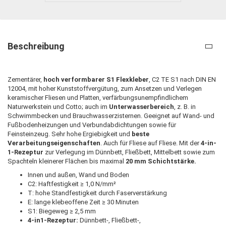
Beschreibung
Zementärer,
hoch verformbarer S1 Flexkleber
, C2 TE S1 nach DIN EN
12004, mit hoher Kunststoffvergütung, zum Ansetzen und Verlegen
keramischer Fliesen und Platten, verfärbungsunempfindlichem
Naturwerkstein und Cotto; auch im
Unterwasserbereich
, z. B. in
Schwimmbecken und Brauchwasserzisternen. Geeignet auf Wand- und
Fußbodenheizungen und Verbundabdichtungen sowie für
Feinsteinzeug. Sehr hohe Ergiebigkeit und
beste
Verarbeitungseigenschaften
. Auch für Fliese auf Fliese. Mit der
4-in-
1-Rezeptur
zur Verlegung im Dünnbett, Fließbett, Mittelbett sowie zum
Spachteln kleinerer Flächen bis maximal
20 mm Schichtstärke.
Innen und außen, Wand und Boden
C2: Haftfestigkeit ≥ 1,0 N/mm²
T: hohe Standfestigkeit durch Faserverstärkung
E: lange klebeoffene Zeit ≥ 30 Minuten
S1: Biegeweg ≥ 2,5 mm
4-in1-Rezeptur:
Dünnbett-, Fließbett-,