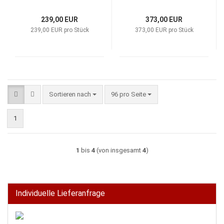
239,00 EUR
373,00 EUR
239,00 EUR pro Stück
373,00 EUR pro Stück
Sortieren nach
pro Seite
Sortieren nach
96 pro Seite
1
1
bis
4
(von insgesamt
4
)
Individuelle Lieferanfrage