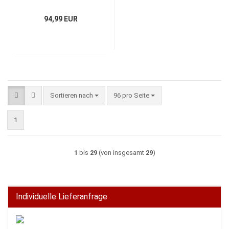
94,99 EUR
Sortieren nach
pro Seite
Sortieren nach
96 pro Seite
1
1
bis
29
(von insgesamt
29
)
Individuelle Lieferanfrage