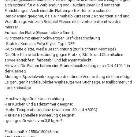
sich optimal für die Verblendung von Feuchträumen und sanitären
Einrichtungen. Auch sind die Platten perfekt für eine schnelle
Renovierung geeignet, da sie innerhalb kürzester Zeit montiert sind und
Wandbeläge wie zum Beispiel Fliesen nicht vorher entfernt werden
müssen.
Aufbau der Platte (Gesamtstärke 3mm):
-Sichtseite mit einer hochwertigen Grafikbeschichtung
-Stabiler Kern aus Polyethylen Typ LDPE
-Rückseite glatte, weiße Beschichtung (zur leichteren Montage)
Die Oberfläche ist beständig gegen Kratzer, Stöße und Chemikalien
sowie abriebfest, farbstabil und lebensmittelecht.
Hinweis: Die Platten haben eine Brandklassifizierung nach DIN 4102-1 in
der Klasse 2
Montage: Spezialwerkzeuge werden für die Verarbeitung nicht benötigt.
Es genügen handelsübliche Werkzeuge wie Stichsäge, Metallbohrer und
Lochkreissäge.
-Hochwertige Grafikbeschichtung
-Für Küchen und Badezimmer geeignet
-Hohe Temperaturtoleranz (zwischen -50 und +80°C)
-Für eine schnelle Renovierung geeignet
-geringes Gewicht von 3,8 kg/m²
Plattenmaße: 2550x1500x3mm