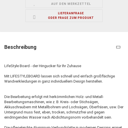
AUF DEN MERKZETTEL
LIEFERANFRAGE
ODER FRAGE ZUM PRODUKT
Beschreibung
LifeStyle Board - der Hingucker für Ihr Zuhause
Mit LIFESTYLEBOARD lassen sich schnell und einfach großflächige
Wandverkleidungen in ganz individuellem Design herstellen.
Die Bearbeitung erfolgt mit herkömmlichen Holz- und Metall-
Bearbeitungsmaschinen, wie z. B. Kreis- oder Stichsägen,
Akkuschraubern mit Metallbohrern und Lochsägen, Oberfräsen, usw. Der
Untergrund muss fest, eben, trocken, schmutzfrei und gegen
eindringendes Wasser nach Abdichtungsnorm vorbehandelt sein.
Die pflegeleichte Aluminium-Verbundplatte in modernen Designs eignet