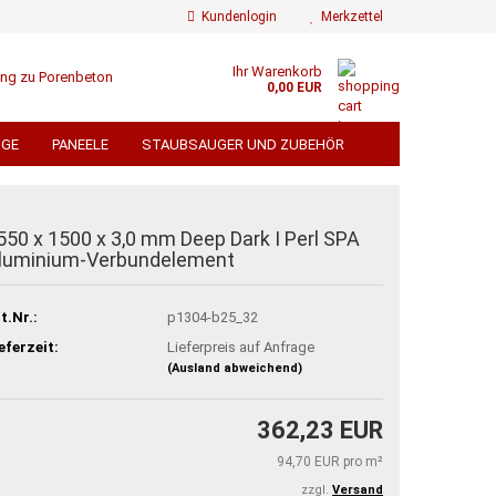
Kundenlogin
Merkzettel
Ihr Warenkorb
0,00 EUR
ail
UGE
PANEELE
STAUBSAUGER UND ZUBEHÖR
ÄMMWOLLE
FLIESEN
FLIESENZUBEHÖR
swort
 TORE UND SICHTSCHUTZ
550 x 1500 x 3,0 mm Deep Dark I Perl SPA
luminium-Verbundelement
EN
TROCKENBAU
BEDACHUNG
t.Nr.:
p1304-b25_32
ÄMMUNG ALU KASCHIERT
 erstellen
TERRASSENDIELEN
eferzeit:
Lieferpreis auf Anfrage
ort vergessen?
% GROSSPOSTEN % VERSANDKOSTENFREI
(Ausland abweichend)
362,23 EUR
94,70 EUR pro m²
zzgl.
Versand