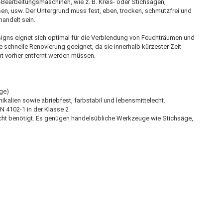
-Bearbeitungsmaschinen, wie z. B. Kreis- oder Stichsägen,
n, usw. Der Untergrund muss fest, eben, trocken, schmutzfrei und
andelt sein.
igns eignet sich optimal für die Verblendung von Feuchträumen und
ne schnelle Renovierung geeignet, da sie innerhalb kürzester Zeit
ht vorher entfernt werden müssen.
age)
kalien sowie abriebfest, farbstabil und lebensmittelecht.
N 4102-1 in der Klasse 2
cht benötigt. Es genügen handelsübliche Werkzeuge wie Stichsäge,