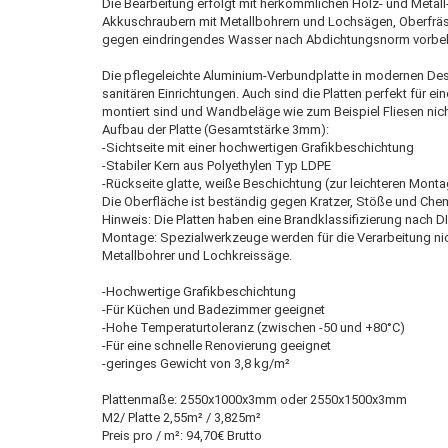
Die Bearbeitung erfolgt mit herkömmlichen Holz- und Metall
Akkuschraubern mit Metallbohrern und Lochsägen, Oberfräse
gegen eindringendes Wasser nach Abdichtungsnorm vorbeh
Die pflegeleichte Aluminium-Verbundplatte in modernen Des
sanitären Einrichtungen. Auch sind die Platten perfekt für ei
montiert sind und Wandbeläge wie zum Beispiel Fliesen nic
Aufbau der Platte (Gesamtstärke 3mm):
-Sichtseite mit einer hochwertigen Grafikbeschichtung
-Stabiler Kern aus Polyethylen Typ LDPE
-Rückseite glatte, weiße Beschichtung (zur leichteren Mont
Die Oberfläche ist beständig gegen Kratzer, Stöße und Chemi
Hinweis: Die Platten haben eine Brandklassifizierung nach DI
Montage: Spezialwerkzeuge werden für die Verarbeitung ni
Metallbohrer und Lochkreissäge.
-Hochwertige Grafikbeschichtung
-Für Küchen und Badezimmer geeignet
-Hohe Temperaturtoleranz (zwischen -50 und +80°C)
-Für eine schnelle Renovierung geeignet
-geringes Gewicht von 3,8 kg/m²
Plattenmaße: 2550x1000x3mm oder 2550x1500x3mm
M2/ Platte 2,55m² / 3,825m²
Preis pro / m²: 94,70€ Brutto