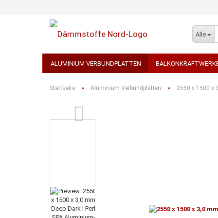
Alle
ALUMINIUM VERBUNDPLATTEN
BALKONKRAFTWERK
STEINTEPPICH
TEPPICH - AUSLEGEWARE
WDVS 
»
»
Startseite
Aluminium Verbundplatten
2550 x 1500 x 
STEINWOLLE / ROCKWOOL
TERRASSENPLATTEN, PF
PORENBETON / KALKSANDSTEINE
ARBEITSBEKLEID
GROSSGEBINDE / PALETTENWARE VERSANDKOSTENFREI
TRANSPORT-BETON / BETONPUMPEN
ELEKTROWERKZ