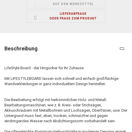
AUF DEN MERKZETTEL
LIEFERANFRAGE
ODER FRAGE ZUM PRODUKT
Beschreibung
LifeStyle Board - der Hingucker für Ihr Zuhause
Mit LIFESTYLEBOARD lassen sich schnell und einfach großflächige
Wandverkleidungen in ganz individuellem Design herstellen.
Die Bearbeitung erfolgt mit herkömmlichen Holz- und Metall-
Bearbeitungsmaschinen, wie z. B. Kreis- oder Stichsägen,
Akkuschraubern mit Metallbohrern und Lochsägen, Oberfräsen, usw. Der
Untergrund muss fest, eben, trocken, schmutzfrei und gegen
eindringendes Wasser nach Abdichtungsnorm vorbehandelt sein.
Die pflegeleichte Aluminium-Verbundplatte in modernen Designs eignet