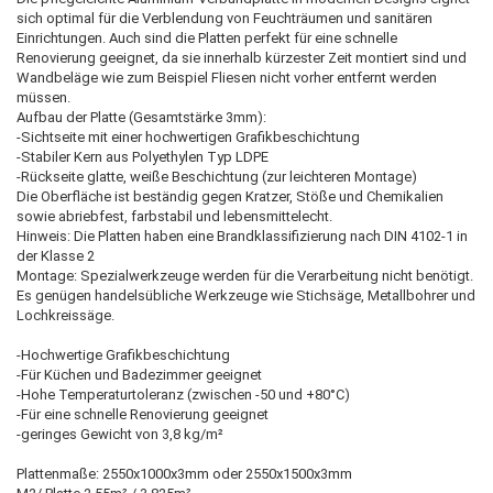
sich optimal für die Verblendung von Feuchträumen und sanitären
Einrichtungen. Auch sind die Platten perfekt für eine schnelle
Renovierung geeignet, da sie innerhalb kürzester Zeit montiert sind und
Wandbeläge wie zum Beispiel Fliesen nicht vorher entfernt werden
müssen.
Aufbau der Platte (Gesamtstärke 3mm):
-Sichtseite mit einer hochwertigen Grafikbeschichtung
-Stabiler Kern aus Polyethylen Typ LDPE
-Rückseite glatte, weiße Beschichtung (zur leichteren Montage)
Die Oberfläche ist beständig gegen Kratzer, Stöße und Chemikalien
sowie abriebfest, farbstabil und lebensmittelecht.
Hinweis: Die Platten haben eine Brandklassifizierung nach DIN 4102-1 in
der Klasse 2
Montage: Spezialwerkzeuge werden für die Verarbeitung nicht benötigt.
Es genügen handelsübliche Werkzeuge wie Stichsäge, Metallbohrer und
Lochkreissäge.
-Hochwertige Grafikbeschichtung
-Für Küchen und Badezimmer geeignet
-Hohe Temperaturtoleranz (zwischen -50 und +80°C)
-Für eine schnelle Renovierung geeignet
-geringes Gewicht von 3,8 kg/m²
Plattenmaße: 2550x1000x3mm oder 2550x1500x3mm