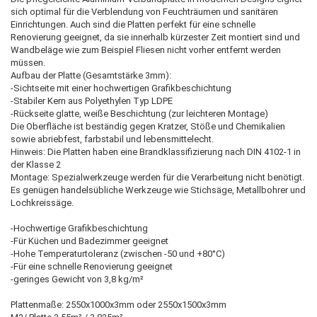
sich optimal für die Verblendung von Feuchträumen und sanitären
Einrichtungen. Auch sind die Platten perfekt für eine schnelle
Renovierung geeignet, da sie innerhalb kürzester Zeit montiert sind und
Wandbeläge wie zum Beispiel Fliesen nicht vorher entfernt werden
müssen.
Aufbau der Platte (Gesamtstärke 3mm):
-Sichtseite mit einer hochwertigen Grafikbeschichtung
-Stabiler Kern aus Polyethylen Typ LDPE
-Rückseite glatte, weiße Beschichtung (zur leichteren Montage)
Die Oberfläche ist beständig gegen Kratzer, Stöße und Chemikalien
sowie abriebfest, farbstabil und lebensmittelecht.
Hinweis: Die Platten haben eine Brandklassifizierung nach DIN 4102-1 in
der Klasse 2
Montage: Spezialwerkzeuge werden für die Verarbeitung nicht benötigt.
Es genügen handelsübliche Werkzeuge wie Stichsäge, Metallbohrer und
Lochkreissäge.
-Hochwertige Grafikbeschichtung
-Für Küchen und Badezimmer geeignet
-Hohe Temperaturtoleranz (zwischen -50 und +80°C)
-Für eine schnelle Renovierung geeignet
-geringes Gewicht von 3,8 kg/m²
Plattenmaße: 2550x1000x3mm oder 2550x1500x3mm