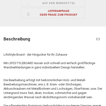
AUF DEN MERKZETTEL
LIEFERANFRAGE
ODER FRAGE ZUM PRODUKT
Beschreibung
LifeStyle Board - der Hingucker für Ihr Zuhause
Mit LIFESTYLEBOARD lassen sich schnell und einfach großflächige
Wandverkleidungen in ganz individuellem Design herstellen.
Die Bearbeitung erfolgt mit herkömmlichen Holz- und Metall-
Bearbeitungsmaschinen, wie z. B. Kreis- oder Stichsägen,
Akkuschraubern mit Metallbohrern und Lochsägen, Oberfräsen, usw. Der
Untergrund muss fest, eben, trocken, schmutzfrei und gegen
eindringendes Wasser nach Abdichtungsnorm vorbehandelt sein.
Die pflegeleichte Aluminium-Verbundplatte in modernen Designs eignet