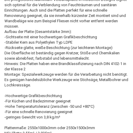
sich optimal für die Verblendung von Feuchträumen und sanitären
Einrichtungen. Auch sind die Platten perfekt für eine schnelle
Renovierung geeignet, da sie innerhalb kürzester Zeit montiert sind und
Wandbeläge wie zum Beispiel Fliesen nicht vorher entfernt werden
müssen.
Aufbau der Platte (Gesamtstärke 3mm):
-Sichtseite mit einer hochwertigen Grafikbeschichtung
-Stabiler Kern aus Polyethylen Typ LDPE
-Rückseite glatte, weiße Beschichtung (zur leichteren Montage)
Die Oberfläche ist beständig gegen Kratzer, Stöße und Chemikalien
sowie abriebfest, farbstabil und lebensmittelecht.
Hinweis: Die Platten haben eine Brandklassifizierung nach DIN 4102-1 in
der Klasse 2
Montage: Spezialwerkzeuge werden für die Verarbeitung nicht benötigt.
Es genügen handelsübliche Werkzeuge wie Stichsäge, Metallbohrer und
Lochkreissäge.
-Hochwertige Grafikbeschichtung
-Für Küchen und Badezimmer geeignet
-Hohe Temperaturtoleranz (zwischen -50 und +80°C)
-Für eine schnelle Renovierung geeignet
-geringes Gewicht von 3,8 kg/m²
Plattenmaße: 2550x1000x3mm oder 2550x1500x3mm