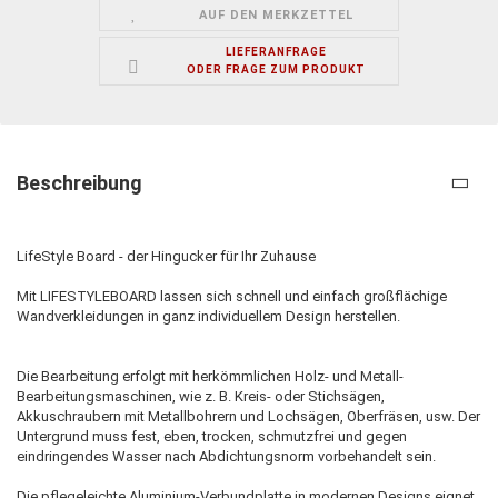
AUF DEN MERKZETTEL
LIEFERANFRAGE
ODER FRAGE ZUM PRODUKT
Beschreibung
LifeStyle Board - der Hingucker für Ihr Zuhause
Mit LIFESTYLEBOARD lassen sich schnell und einfach großflächige
Wandverkleidungen in ganz individuellem Design herstellen.
Die Bearbeitung erfolgt mit herkömmlichen Holz- und Metall-
Bearbeitungsmaschinen, wie z. B. Kreis- oder Stichsägen,
Akkuschraubern mit Metallbohrern und Lochsägen, Oberfräsen, usw. Der
Untergrund muss fest, eben, trocken, schmutzfrei und gegen
eindringendes Wasser nach Abdichtungsnorm vorbehandelt sein.
Die pflegeleichte Aluminium-Verbundplatte in modernen Designs eignet