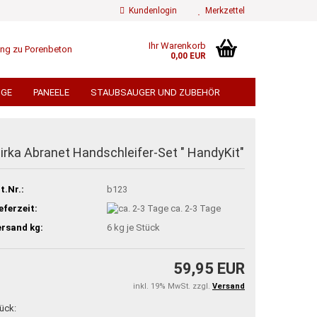
Kundenlogin
Merkzettel
Ihr Warenkorb
0,00 EUR
ail
UGE
PANEELE
STAUBSAUGER UND ZUBEHÖR
ÄMMWOLLE
FLIESEN
FLIESENZUBEHÖR
swort
 TORE UND SICHTSCHUTZ
irka Abranet Handschleifer-Set " HandyKit"
EN
TROCKENBAU
BEDACHUNG
t.Nr.:
b123
ÄMMUNG ALU KASCHIERT
 erstellen
TERRASSENDIELEN
eferzeit:
ca. 2-3 Tage
ort vergessen?
rsand kg:
6
kg je Stück
% GROSSPOSTEN % VERSANDKOSTENFREI
59,95 EUR
inkl. 19% MwSt. zzgl.
Versand
ück: