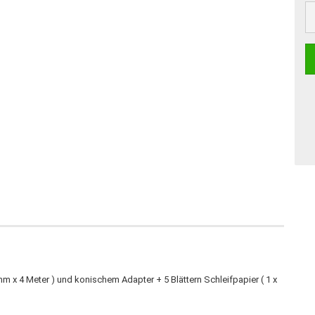
St
 x 4 Meter ) und konischem Adapter + 5 Blättern Schleifpapier ( 1 x