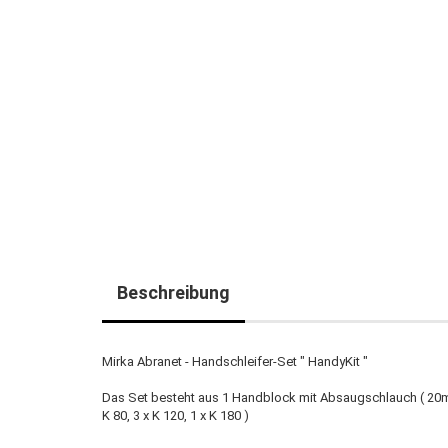
Beschreibung
Mirka Abranet - Handschleifer-Set " HandyKit "
Das Set besteht aus 1 Handblock mit Absaugschlauch ( 20mm
K 80, 3 x K 120, 1 x K 180 )