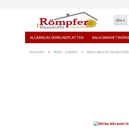
Alle
ALUMINIUM VERBUNDPLATTEN
BALKONKRAFTWERK
STEINTEPPICH
TEPPICH - AUSLEGEWARE
WDVS 
»
»
Startseite
Maler - Zubehör
Mirka Abranet Handschleife
STEINWOLLE / ROCKWOOL
TERRASSENPLATTEN, PF
PORENBETON / KALKSANDSTEINE
ARBEITSBEKLEID
GROSSGEBINDE / PALETTENWARE VERSANDKOSTENFREI
TRANSPORT-BETON / BETONPUMPEN
ELEKTROWERKZ