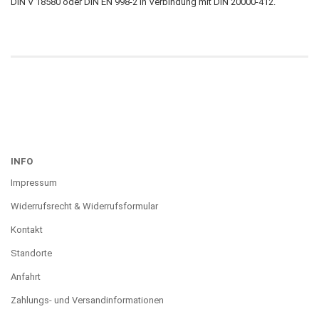
DIN V 18580 oder DIN EN 998-2 in Verbindung mit DIN 20000-412.
INFO
Impressum
Widerrufsrecht & Widerrufsformular
Kontakt
Standorte
Anfahrt
Zahlungs- und Versandinformationen