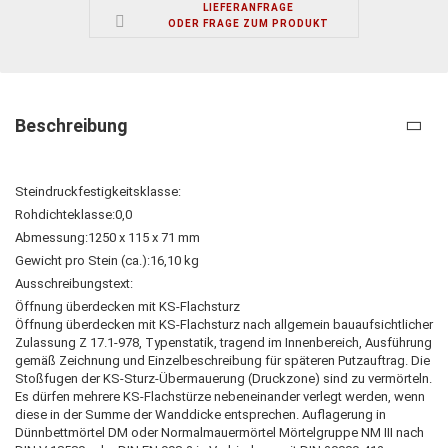
LIEFERANFRAGE
ODER FRAGE ZUM PRODUKT
Beschreibung
Steindruckfestigkeitsklasse:
Rohdichteklasse:
0,0
Abmessung:
1250 x 115 x 71 mm
Gewicht pro Stein (ca.):
16,10 kg
Ausschreibungstext:
Öffnung überdecken mit KS-Flachsturz
Öffnung überdecken mit KS-Flachsturz nach allgemein bauaufsichtlicher
Zulassung Z 17.1-978, Typenstatik, tragend im Innenbereich, Ausführung
gemäß Zeichnung und Einzelbeschreibung für späteren Putzauftrag. Die
Stoßfugen der KS-Sturz-Übermauerung (Druckzone) sind zu vermörteln.
Es dürfen mehrere KS-Flachstürze nebeneinander verlegt werden, wenn
diese in der Summe der Wanddicke entsprechen. Auflagerung in
Dünnbettmörtel DM oder Normalmauermörtel Mörtelgruppe NM III nach