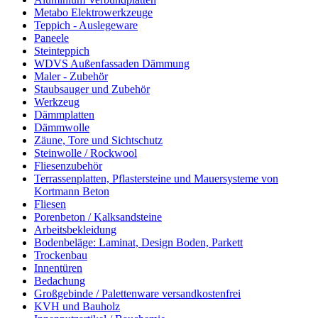
Metabo Elektrowerkzeuge
Teppich - Auslegeware
Paneele
Steinteppich
WDVS Außenfassaden Dämmung
Maler - Zubehör
Staubsauger und Zubehör
Werkzeug
Dämmplatten
Dämmwolle
Zäune, Tore und Sichtschutz
Steinwolle / Rockwool
Fliesenzubehör
Terrassenplatten, Pflastersteine und Mauersysteme von
Kortmann Beton
Fliesen
Porenbeton / Kalksandsteine
Arbeitsbekleidung
Bodenbeläge: Laminat, Design Boden, Parkett
Trockenbau
Innentüren
Bedachung
Großgebinde / Palettenware versandkostenfrei
KVH und Bauholz