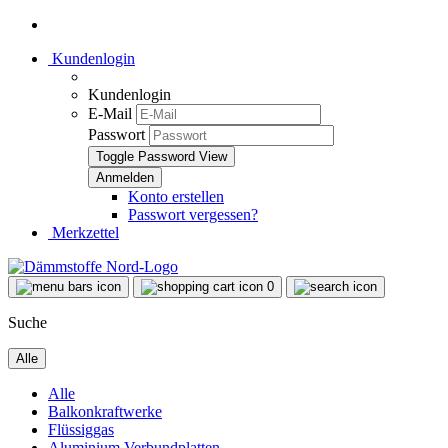
Kundenlogin
Kundenlogin
E-Mail
Passwort
Toggle Password View
Konto erstellen
Passwort vergessen?
Merkzettel
0
Suche
Alle
Alle
Balkonkraftwerke
Flüssiggas
Aluminium Verbundplatten