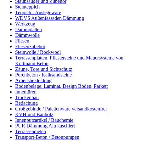
Staubsauger und Zubehör
Steinteppich
Teppich - Auslegeware
WDVS Außenfassaden Dämmung
Werkzeug
Dämmplatten
Dämmwolle
Fliesen
Fliesenzubehör
Steinwolle / Rockwool
Terrassenplatten, Pflastersteine und Mauersysteme von
Kortmann Beton
Zäune, Tore und Sichtschutz
Porenbeton / Kalksandsteine
Arbeitsbekleidung
Bodenbeläge: Laminat, Design Boden, Parkett
Innentüren
Trockenbau
Bedachung
Großgebinde / Palettenware versandkostenfrei
KVH und Bauholz
Innenputzartikel / Bauchemie
PUR Dämmung Alu kaschiert
Terrassendielen
Transport-Beton / Betonpumpen