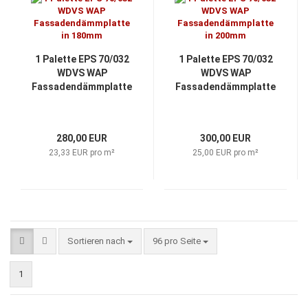
1 Palette EPS 70/032
1 Palette EPS 70/032
WDVS WAP
WDVS WAP
Fassadendämmplatte
Fassadendämmplatte
in 180mm
in 200mm
280,00 EUR
300,00 EUR
23,33 EUR pro m²
25,00 EUR pro m²
Sortieren nach
pro Seite
Sortieren nach
96 pro Seite
1