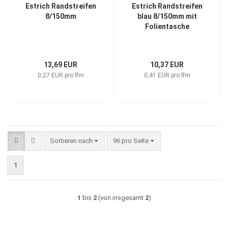
Estrich Randstreifen
Estrich Randstreifen
8/150mm
blau 8/150mm mit
Folientasche
13,69 EUR
10,37 EUR
0,27 EUR pro lfm
0,41 EUR pro lfm
Sortieren nach
pro Seite
Sortieren nach
96 pro Seite
1
1
bis
2
(von insgesamt
2
)