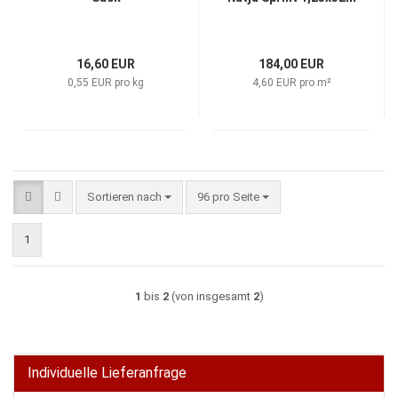
16,60 EUR
184,00 EUR
0,55 EUR pro kg
4,60 EUR pro m²
Sortieren nach
pro Seite
Sortieren nach
96 pro Seite
1
1
bis
2
(von insgesamt
2
)
Individuelle Lieferanfrage