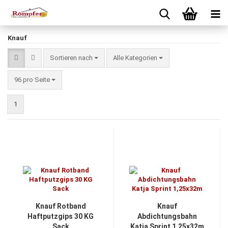
Knauf
Sortieren nach
Sortieren nach
Alle Kategorien
pro Seite
96 pro Seite
1
Knauf Rotband
Knauf
Haftputzgips 30 KG
Abdichtungsbahn
Sack
Katja Sprint 1,25x32m